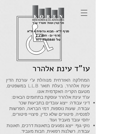
סניף ת"א - מבוא גרופית 4 ת"א
סניף י-ם - הסורג 2
טל'
077-5545840
עו"ד עינת אלהרר
המחלקה האזרחית מנוהלת ע"י עורכת הדין
עינת אלהרר,
בעלת תואר L.L.B במשפטים,
מטעם הקריה האקדמית אונו.
עו"ד עינת אלהרר עוסקת בתחומים הבאים:
דיני עבודה: ייצוג עובדים בתביעות שכר
עבודה, שעות נוספות, דמי הבראה, הפרשות
לפנסיה, פיטורים שלא כדין, פיצויי פיטורים,
יחסי עובד מעביד ועוד.
נזקי גוף: ייצוג נפגעים בתאונות דרכים, תאונות
עבודה, רשלנות רפואית, חבות מעביד.