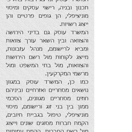
תכנון ובניה, רישוי עסקים ומיסוי
מוניציפלי, הן גופים פרטיים והן
ייצוג רשויות.
המשרד עוסק גם בדיני הירושה
והצוואה ובין השאר עורך צוואות
ומביא לרישומם, מנהל עזבונות,
מייצג לקוחות מול רשם הירושות
והצוואות, מול בתי המשפט ומול
מרשמי המקרקעין.
כמו כן, המשרד עוסק במגוון
נושאים מסחריים ואזרחיים וביניהם
חוזים מסחריים מגוונים, הסכמי
ממון בין בני זוג ורישומם, מיסוי
מוניציפלי, טיפול בגביית חיובים,
הקמת חברות מסוגים שונים וייצוג
מול רשם החברות, הקמת עמותות