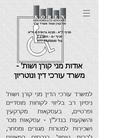
סניף ת"א - מבוא גרופית 4 ת"א
סניף י-ם - הסורג 2
טל'
077-5545840
אודות מני קורן ושות' -
משרד עורכי דין ונוטריון
למשרד עורכי הדין מני קורן ושות'
ניסיון רב בליווי לקוחות מוסדיים
ופרטיים, בעסקאות
מקרקעין
והשקעות בנדל"ן
- עסקאות מכר
ושכירות למטרות מגורים ומסחר,
לרבות טיפול בנכסים המצויים