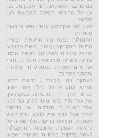
במיסוי בגין העסקאות תוך תכנון מס נכון
וכן על מהירות הטיפול לשביעות רצון
הלקוח.
תכנון מס נכון ימנע עגמת נפש והוצאות
מיותרות.
התנהלות נכונה מול הרשויות, וביניהן
מרשמי המקרקעין (טאבו, רשות מקרקעי
ישראל וחברות משכנות), רשויות המס,
עיריות ורשויות מוניציפאליות וכיו"ב, תזרז
את סיום העסקה, תמנע טרחה מיותרת
ותחסוך כסף רב.
בעסקה כמו מכירת / רכישת דירה,
מגרש, עסק או כל נדל"ן אחר חשוב
לבחור עורך דין המתמחה במקרקעין.
את עורך הדין כדאי מאד לערב עוד לפני
שלב המו"מ בין הצדדים. ישנן בדיקות
רבות שעל עורך הדין לבצע טרם ביצוע
העסקה. תוצאות בדיקות אלו ישפיעו על
כדאיות העסקה, ותשובות המתקבלות
לאחר בדיקות ברשויות השונות ישפיעו