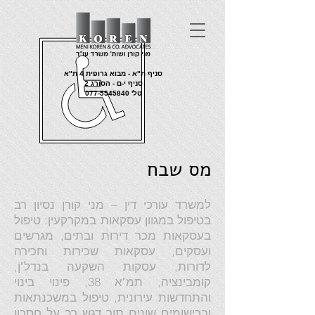
סניף ת"א - מבוא גרופית 4 ת"א
סניף י-ם - הסורג 2
טל'
077-5545840
מס שבח
למשרד עורכי דין – מני קורן נסיון רב
בטיפול במגוון עסקאות במקרקעין: טיפול
בעסקאות מכר דירות ובתים, מגרשים
ועסקים, עסקאות שכירות וחכירה
לדורות, עסקות השקעה בנדל"ן,
קומבינציה, תמ"א 38, פינוי בינוי
והתחדשות עירונית, טיפול במשכנתאות
וברישומים שונים תוך דגש רב על חסכון