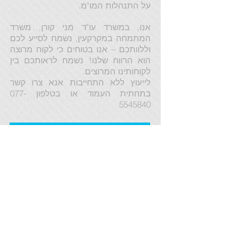
על התנהלות המו"מ.
אנו, במשרד עו"ד מני קורן, משרד
המתמחה במקרקעין, נשמח לסייע לכם
וללוותכם – אנו בטוחים כי לקוח מרוצה
הוא הרווח שלנו! נשמח לראותכם בין
לקוחותינו המרוצים.
לייעוץ ללא התחייבות אנא צרו קשר
בתחתית העמוד או בטלפון
077-
5545840
Share