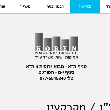
רד
מקרקעין
תכנון ובניה
נוטריון
אזר
סניף ת"א - מבוא גרופית 4 ת"א
סניף י-ם - הסורג 2
טל'
077-5545840
ן / מקרקעין