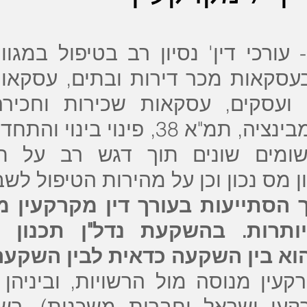
 עורכי דין' נסיון רב בטיפול במג
בעסקאות מכר דירות ובתים, עסקאו
 ועסקים, עסקאות שכירות וחכירה
השקעה בנדל"ן, קומבינציה, תמ"א 38, פ
ומים שונים תוך דגש רב על חסכ
מס נכון וכן על מהירות הטיפול לשב
ך הסתייעות בעורך דין מקרקעין 
ותרות. בהשקעת נדל"ן תכנון 
וא בין השקעה כדאית לבין השקעה
קעין מנוסה מול הרשויות, וביניהן
קעי ישראל וחברות משכנות), רשו