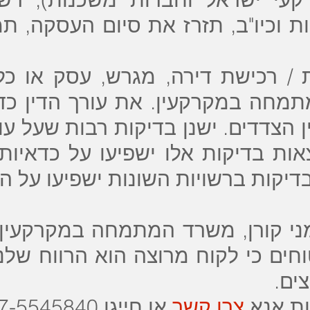
יות וכיו"ב, תזרז את סיום העסקה, 
/ רכישת דירה, מגרש, עסק או כל
מתמחה במקרקעין. את עורך הדין כד
ן הצדדים. ישנן בדיקות רבות שעל עו
אות בדיקות אלו ישפיעו על כדאיות
יקות ברשויות השונות ישפיעו על ה
מני קורן, משרד המתמחה במקרקעין,
וחים כי לקוח מרוצה הוא הרווח של
צים.
ות אנא
צרו קשר
או
חייגו 077-5545840