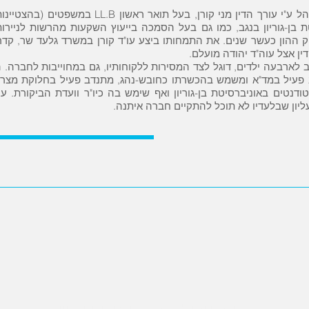
 בן-גוריון בנגב, כמו גם בעל הסמכה בייעוץ השקעות מהרשות לניירות
ק ההון כעשר שנים. את התמחותו ביצע עו"ד קורן במשרד גלעד שר, קדרי 
 דין אצל עוה"ד יהודה מועלם.
אב לארבעה ילדים, דוגל לצד המסירות ללקוחותיו, גם במחוייבות לחברה. הד
 פעיל במד"א ומשמש בהכשרתו כחובש-נהג, מתנדב פעיל בחלוקת מצרכי 
דנטים באוניברסיטת בן-גוריון ואף שימש בה כיו"ר וועדת הביקורת. ע
ליון שבלעדיו לא תוכל להתקיים חברה איתנה.
מני קורן ושות' - משרד עורכי דין ונוטריון