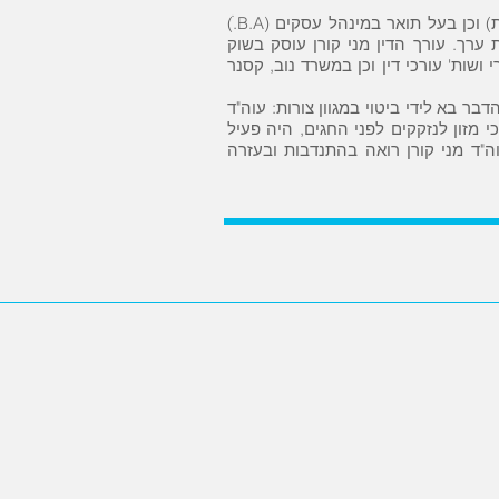
המשרד מנוהל ע"י עורך הדין מני קורן, בעל תואר ראשון LL.B במשפטים (בהצטיינות) וכן בעל תואר במינהל עסקים (B.A.ׂ)
 ערך. עורך הדין מני קורן עוסק בשוק
ושות' עורכי דין וכן במשרד נוב, קסנר
בר בא לידי ביטוי במגוון צורות: עוה"ד
מזון לנזקקים לפני החגים, היה פעיל
וה"ד מני קורן רואה בהתנדבות ובעזרה