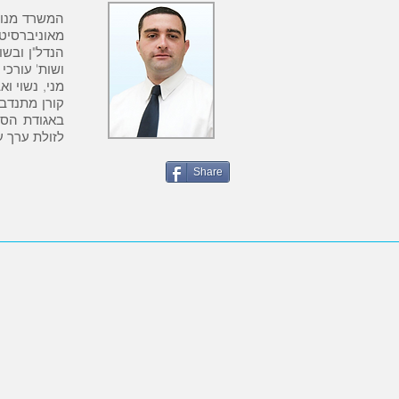
מאוניברסיטת
הנדל"ן ובשו
ושות' עורכי
מני, נשוי ו
קורן מתנדב
באגודת הסטו
לזולת ערך ע
Share