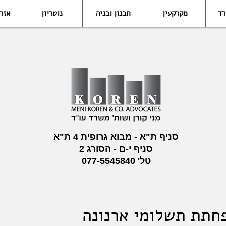
רד
מקרקעין
תכנון ובניה
נוטריון
אזר
סניף ת"א - מבוא גרופית 4 ת"א
סניף י-ם - הסורג 2
טל'
077-5545840
פחתת תשלומי ארנונה