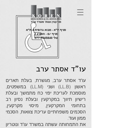
סניף ת"א - מבוא גרופית 4 ת"א
סניף י-ם - הסורג 2
טל'
077-5545840
עו"ד אסתר ערב
עו"ד אסתר ערב, מגשרת, בעלת תארים
ראשון (LL.B) ושני (LL.M) במשפטים,
מוסמכת לעריכת יפוי כח מתמשך ובעלת
רישיון תיווך במקרקעין ובעלת נסיון רב
בתחומי המקרקעין, מיסוי מקרקעין,
הסכמים משפחתיים עריכת צוואות, הסכמי
ממון ועוד.
את התמחותה עשתה במשרד עו"ד ונוטריון