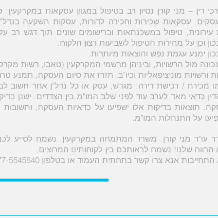
י דין – מני קורן נסיון רב בטיפול במגוון עסקאות במקרקעין: 
עירונית, טיפול במשכנתאות וברישומים שונים תוך דגש רב על 
כון וכן על מהירות הטיפול לשביעות רצון הלקוח.
כון ימנע עגמת נפש והוצאות מיותרות.
ונה מול הרשויות, וביניהן מרשמי המקרקעין (טאבו, רשות מקרקע
ת ורשויות מוניציפאליות וכיו"ב, תזרז את סיום העסקה, תמנע ט
 מכירת / רכישת דירה, מגרש, עסק או כל נדל"ן אחר חשוב לב
ין כדאי מאד לערב עוד לפני שלב המו"מ בין הצדדים. ישנן בדיק
קה. תוצאות בדיקות אלו ישפיעו על כדאיות העסקה, ותשובות
פיעו על התנהלות המו"מ.
ד עו"ד מני קורן, משרד המתמחה במקרקעין, נשמח לסייע לכם 
הרווח שלנו! נשמח לראותכם בין לקוחותינו המרוצים.
התחייבות אנא צרו קשר בתחתית העמוד או בטלפון 077-5545840