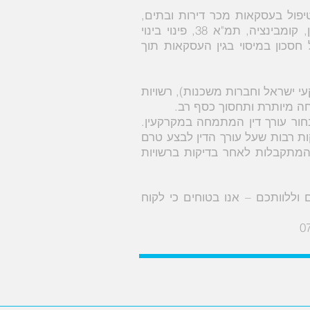
טיפול בעסקאות מכר דירות ובתים,
מגרשים ועסקים, עסקאות שכירות וחכירה לדורות, עסקות השקעה בנדל"ן, קומבינציה, תמ"א 38, פינוי בינוי
חסכון במיסוי בגין העסקאות תוך
י ישראל וחברות משכנות), רשויות
רחה מיותרת ותחסוך כסף רב.
חור עורך דין המתמחה במקרקעין.
ות רבות שעל עורך הדין לבצע טרם
 המתקבלות לאחר בדיקות ברשויות
וללוותכם – אנו בטוחים כי לקוח