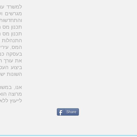
למשרד עורכ
והתחדשות 
תכנון מס נ
תכנון מס נ
התנהלות נכ
המס, עיריו
בעסקה כמו
את עורך הד
ביצוע העס
השונות יש
אנו, במשר
מרוצה הוא 
לייעוץ ללא 
Share