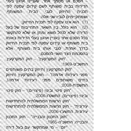
– הסכם או מסמך אחר, שעניינו ארגון בעלי
הדירות בבית משותף לשם קידום עסקה לפי
תכנית החיזוק לגבי הבית המשותף,
ושמתקיימים לגביו שני אלה:
(1) הוא אינו עסקה לפי תכנית החיזוק;
(2) הוא כולל, בין השאר, התחייבות של בעל
הדירה שלא לנהל משא ומתן או שלא להתקשר
בכל הסכם אחר בעניין ארגון בעלי הדירות באותו
בית משותף או קידום עסקה לפי תכנית החיזוק
בדרך אחרת, לגבי אותו בית משותף, אלא
בהסכמת הצד השני להסכם;
"חוק המקרקעין" – חוק המקרקעין,
התשכ"ט-1969;
"חוק המקרקעין (חיזוק בתים משותפים
מפני רעידות אדמה)" – חוק המקרקעין (חיזוק
בתים משותפים מפני רעידות אדמה),
התשס"ח-2008;
"חוק פינוי ובינוי (פיצויים)" – חוק פינוי
ובינוי (פיצויים), התשס"ו-2006;
"חוק הרשות הממשלתית להתחדשות
עירונית" – חוק הרשות הממשלתית להתחדשות
עירונית, התשע"ו-2006;
"חוק התכנון והבנייה" – חוק התכנון
והבנייה, התשכ"ה-1965;
"יזם" – מי שמתקשר עם בעל דירה