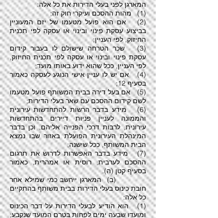
המארגן לפני בעלי הדירות את כל אלה:
(1) מהות ההסכם ועיקרי חוק זה;
(2) אם הוא פועל מטעמו של יזם המעוניין
בביצוע עסקת פינוי ובינוי או עסקה לפי תכנית
החיזוק, לפי העניין;
(3) שכר הטרחה שישולם לו בעבור קידום
עסקת פינוי ובינוי או עסקה לפי תכנית החיזוק,
לפי העניין, ככל שהוא ידוע באותו מועד;
(4) אם יש לו עניין אישי הנוגע לעסקה כאמור
בסעיף 12;
(5) אם בעל דירה בבית המשותף פועל מטעמו
לשם קידום ההסכם עם שאר בעלי הדירות;
(6) מידע בדבר הרשות להתחדשות עירונית
והממונה לעניין פניות דיירים בהתחדשות
עירונית, לרבות דרכי הפנייה אליהם, וכן בדבר
המינהלת העירונית הפועלת באזור שבו נמצא
הבית המשותף, ככל שישנה;
(7) מידע בדבר האפשרות לדרוש את תרגום
ההסכם לערבית, רוסית או אמהרית, כאמור
בסעיף קטן (ה).
(ב) המארגן ייחשב כמי שמילא אחר
חובת כינוס בעלי הדירות בבית משותף בהתקיים
כל אלה:
(1) הוא הודיע לבעלי הדירות על דבר הכינוס
ומועדו שבעה ימים לפחות בטרם המועד שנקבע;