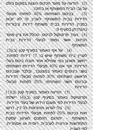
(2) הודעה על מועד הכינוס הוצגה במקום בולט
על גבי הבית המשותף או בתוכו;
(3) בכינוס השתתפו 40% לפחות מבעלי
הדירות בבית המשותף; לעניין זה לא יובאו
במניין הדירות בבית משותף דירות ציבוריות
כהגדרתן בסעיף 9;
(4) נערך פרוטוקול לכינוס, הכולל את ציון מועד
הכינוס, אשר נמסר לבעלי הדירות בבית
המשותף.
(ג) על אף האמור בסעיף קטן (ב)(3),
לעניין בית משותף שיש בו 17 דירות לפחות,
ייחשב מארגן כמי שמילא אחר חובת כינוס בעלי
הדירות, אף אם 40% מבעלי הדירות השתתפו
בשני כינוסים כאמור במצטבר, ובלבד שבכינוס
הראשון השתתפו 30% לפחות מבעלי הדירות
ובכינוס השני השתתפו 20% לפחות מבעלי
הדירות.
(ד) הודעה כאמור בסעיף קטן (ב)(1)
ופרוטוקול כאמור בסעיף קטן (ב)(4) יישלחו
לבעלי הדירות לפי מענם הידוע של בעלי הדירות.
(ה) בלי לגרוע מהוראות כל דין, דרשו
זאת בכינוס 20% לפחות מבעלי הדירות בבית
המשותף – יתורגם ההסכם לארגון עסקת
התחדשות עירונית לערבית, רוסית או אמהרית,
לפי העניין.