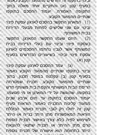
ובינוי בתוקפו 18 חודשים מהמועד הקובע כאמור
בסעיף קטן (א) והתקיים אחד מאלה בתוך
התקופה האמורה, יעמוד ההסכם בתוקפו
שנתיים מהמועד הקובע:
(1) המארגן התקשר בהסכם לארגון עסקת פינוי
ובינוי עם שני שלישים לפחות מבעלי הדירות
בבית המשותף;
(2) היזם שעמו התקשר המארגן, התקשר
בעסקת פינוי ובינוי עם בעלי הדירות בבית
המשותף אשר לגביו נחתמו ההסכמים לארגון
עסקת פינוי ובינוי, בשיעורים הנדרשים בסעיף
קטן (א).
(ג) עמד ההסכם לארגון עסקת פינוי
ובינוי בתוקפו שנתיים מהמועד הקובע כאמור
בסעיף קטן (ב) ונקלטה במוסד תכנון, בתוך
שנתיים מהמועד הקובע, תכנית שמטרתה
הריסת הבית המשותף והקמת בית משותף חדש
במקומו, שהוגשה על ידי המארגן או מי מטעמו,
יעמוד ההסכם בתוקפו עד תום ארבע שנים
ממעוד קליטת התכנית כאמור; הוראות סעיף
קטן זה יחולו רק לגבי תכנית כאמור הכוללת
הוראות המאפשרות מתן היתר בנייה או היתר
לשימוש לפיה בלא צורך באישור תכנית נוספת
טרם מתן ההיתר או תכנית שתנאי להוצאת
היתר בתחומה הוא אישורה של תכנית נוספת