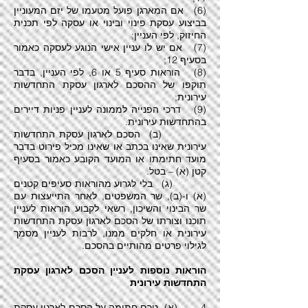
(6) אם המארגן פועל מטעמו של יזם המעוניין
בביצוע עסקת פינוי ובינוי או עסקה לפי תכנית
החיזוק, לפי העניין;
(7) אם יש לו עניין אישי הנוגע לעסקה כאמור
בסעיף 12;
(8) הוראות סעיף 5 או 6, לפי העניין, בדבר
תוקפו של ההסכם לארגון עסקת התחדשות
עירונית;
(9) דרכי הפנייה לממונה לעניין פניות דיירים
בהתחדשות עירונית.
(ב) הסכם לארגון עסקת התחדשות
עירונית שאינו בכתב או שאינו מכיל פירוט בדבר
מועד חתימתו או המועד הקובע כאמור בסעיף
קטן (א) – בטל.
(ג) בלי לגרוע מהוראות סעיפים קטנים
(א) ו-(ב), שר המשפטים, לאחר התייעצות עם
שר הבינוי והשיכון, רשאי לקבוע הוראות לעניין
תוכנו וצורתו של הסכם לארגון עסקת התחדשות
עירונית או חלקים ממנו, לרבות לעניין מסמך
לגילוי פרטים מהותיים בהסכם.
הוראות נוספות לעניין הסכם לארגון עסקת
התחדשות עירונית
4. (א) טרם חתימה על הסכם לארגון עסקת