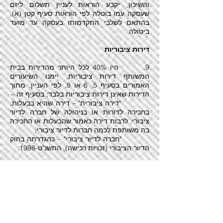
והשיכון, יקבע הוראות לעניין תשלום ליזם
שעסקה עמו בוטלה לפי הוראות סעיף קטן (א),
בהתאם לשלבי התקדמותו בעסקה עד מועד
ביטולה.
דירות ציבוריות
9. היו 40% לכל היותר מהדירות בבית
המשותף דירות ציבוריות, יימנו השיעורים
האמורים בסעיף 5, 6 או 8, לפי העניין, מתוך
הדירות שאינן דירות ציבוריות בלבד; בסעיף זה –
"דירה ציבורית" – דירה שהיא בבעלות,
בחכירה לדורות או בניהולה של חברה לדיור
ציבורי, לרבות דירה כאמור שהבעלות או החכירה
בה משותפת לכמה חברות לדיור ציבורי;
"חברה לדיור ציבורי" – כהגדרתה בחוק
הדיור הציבורי (זכויות רכישה), התשנ"ט-1998.
פיצוי בשל פקיעת ההסכם
10. פקע הסכם לארגון עסקת התחדשות
עירונית בשל הוראות סעיף 5 או 6, לא יהיה
המארגן זכאי לפיצוי בשל פקיעת ההסכם מסיבה
זו בלבד.