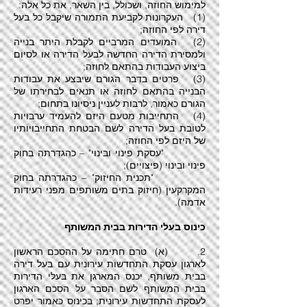
למימוש החוזה, ושכולל, בין השאר, את כל אלה:
(1) העקרונות לקביעת התמורה שיקבל כל בעל
דירה לפי החוזה;
(2) המועדים המרביים לקבלת היתר בנייה
ולמסירת הדירה החדשה לבעל הדירה או לסיום
ביצוע העבודות בהתאם לחוזה;
(3) פרטים בדבר הגורם שיבצע את עבודות
הבנייה בהתאם לחוזה או תנאים לבחירתו של
הגורם כאמור, לרבות לעניין ניסיונו בתחום;
(4) התחייבות מטעם היזם להעמיד ערבויות
לטובת בעל הדירה לשם הבטחת התחייבויותיו
של היזם לפי החוזה;
"עסקת פינוי ובינוי" – כהגדרתה בחוק
פינוי ובינוי (פיצויים);
"תכנית החיזוק" – כהגדרתה בחוק
המקרקעין (חיזוק בתים משותפים מפני רעידות
אדמה).
כינוס בעלי הדירות בבית המשותף
2. (א) טרם חתימה על ההסכם הראשון
לארגון עסקת התחדשות עירונית עם בעל דירה
בבית משותף, יכנס המארגן את בעלי הדירות
בבית המשותף לשם הסבר על הסכם הארגון
לעסקת התחדשות עירונית; בכינוס כאמור יפרט