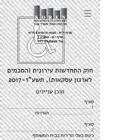
סניף ת"א - מבוא גרופית 4 ת"א
סניף י-ם - הסורג 2
טל'
077-5545840
חוק התחדשות עירונית (הסכמים
לארגון עסקאות), תשע"ז-2017
תוכן עניינים
סעיף
1....................................................................
....................................הגדרות
סעיף
2....................................................................
כינוס בעלי הדירות בבית המשותף