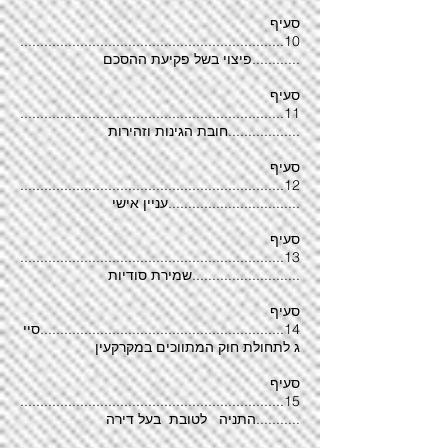
סעיף
10..................................................................
............פיצוי בשל פקיעת ההסכם
סעיף
11..................................................................
..................חובת הגינות וזהירות
סעיף
12..................................................................
.................................עניין אישי
סעיף
13..................................................................
...........................שמירת סודיות
סעיף
14.............................................................סיי
ג לתחולת חוק המתווכים במקרקעין
סעיף
15..................................................................
...........התניה לטובת בעל דירה