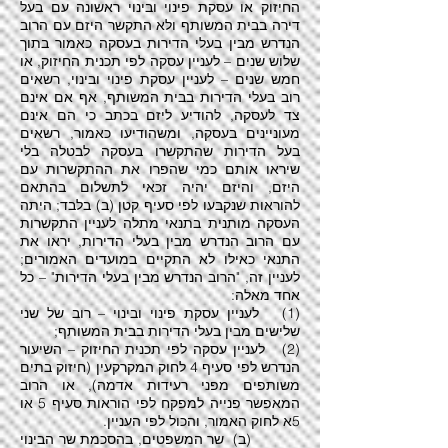
החיזוק או עסקת פינוי ובינוי ראשונה עם בעל
דירה בבית המשותף ולא התקשר היזם עם הרוב
הנדרש מבין בעלי הדירות בעסקה כאמור בתוך
שלוש שנים – לעניין עסקה לפי תכנית החיזוק, או
חמש שנים – לעניין עסקת פינוי ובינוי, רשאים
רוב בעלי הדירות בבית המשותף, אף אם אינם
צד לעסקה, להודיע ליזם בכתב כי הם אינם
מעוניינים בעסקה, ומשהודיעו כאמור, רשאים
בעל הדירות שהתקשרו בעסקה לבטלה בלי
שיראו אותם כמי שהפרו את ההתקשרות עם
היזם, והיזם יהיה זכאי לתשלום בהתאם
להוראות שנקבעו לפי סעיף קטן (ב) בלבד; היתה
העסקה מותנית בתנאי מתלה לעניין התקשרות
עם הרוב הנדרש מבין בעלי הדירות, יראו את
התנאי כאילו לא התקיים במועדים האמורים;
לעניין זה, "הרוב הנדרש מבין בעלי הדירות" – כל
אחד מאלה:
(1) לעניין עסקת פינוי ובינוי – רוב של שני
שלישים מבין בעלי הדירות בבית המשותף;
(2) לעניין עסקה לפי תכנית החיזוק – השיעור
הנדרש לפי סעיף 4 לחוק המקרקעין (חיזוק בתים
משותפים מפני רעידות אדמה), או הרוב
המאפשר פנייה למפקח לפי הוראות סעיף 5 או
5א לחוק האמור, והכול לפי העניין.
(ב) שר המשפטים, בהסכמת שר הבינוי