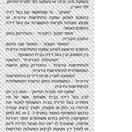
בעסקת פינוי ובינוי או בעסקה לפי תכנית החיזוק,
לפי העניין;
"מארגן" – מי שמתקשר עם בעל דירה
בהסכם לארגון עסקת התחדשות עירונית, או
מבצע פעולות לקראת התקשרות עם בעל דירה
בהסכם כאמור;
"מוסד תכנון" ו"תכנית" – כהגדרתם בחוק
התכנון והבנייה;
"המועד הקובע" – המועד שבו נחתם
ההסכם הראשון לארגון עסקת התחדשות עירונית
בין המארגן ובין בעל דירה בבית המשותף;
"המינהלת העירונית" ו"הרשות
להתחדשות עירונית" – כהגדרתן בחוק הרשות
הממשלתית להתחדשות עירונית;
"הממונה לעניין פניות דיירים בהתחדשות
עירונית" – כמשמעותו בחוק הרשות הממשלתית
להתחדשות עירונית;
"עסקה לפי תכנית החיזוק" – חוזה בין יזם
לבין בעל דירה בבית משותף, אשר על פיו
מתחייב בעל הדירה בבית המשותף למכור את
זכויותיו בו, כולן או מקצתן, לצורך ביצוע עבודה
ברכוש המשותף כאמור בסעיף 4, 5 או 5א לחוק
המקרקעין (חיזוק בתים משותפים מפני רעידות
אדמה), שמצורף לו ייפוי כוח מבעל הדירה ליזם
או לעורך דין מטעמו לביצוע הפעולות הנדרשות