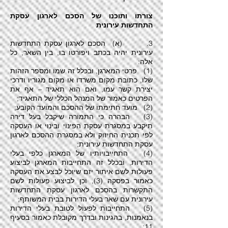
צורתו ותוכנו של הסכם לארגון עסקת
התחדשות עירונית
3. (א) הסכם לארגון עסקת התחדשות
עירונית יהיה בכתב ויפורטו בו, בין השאר, כל
אלה:
(1) פרטי המארגן, ובכלל זה שמו ומספר הזהות
שלו, כתובת מקום משרדו או מקום מגוריו ודרכי
יצירת קשר עמו, ואם הוא תאגיד – אף את
הפרטים כאמור של המנהל הכללי של התאגיד;
(2) מועד חתימתו של ההסכם והמועד הקובע;
(3) הבהרה כי התמורה שיקבל בעל דירה
תיקבע במסגרת עסקת הפינוי ובינוי או העסקה
לפי תכנית החיזוק ולא במסגרת ההסכם לארגון
עסקת התחדשות עירונית;
(4) התחייבויותיו של המארגן כלפי בעלי
הדירות, ובכלל זה התחייבות המארגן לביצוע
פעולות לשם איתור יזם שיוכל לבצע את העסקה
כאמור בפסקה (3), וכן לביצוע פעולות לשם
התקשרות בהסכם לארגון עסקת התחדשות
עירונית עם שאר בעלי הדירות בבית המשותף;
(5) התחייבות לפעול לטובת בעלי הדירות
בנאמנות, בהגינות ובדרך מקובלת כאמור בסעיף
11;